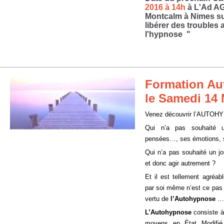
2016 à 14h
à L'Ad AG
Montcalm à Nimes sur
libérer des troubles
l'hypnose "
Formation A
le Samedi 14 
Venez découvrir l’AUTOH
Qui n’a pas souhaité u
pensées…, ses émotions, 
Qui n’a pas souhaité un jo
et donc agir autrement ?
Et il est tellement agréab
par soi même n’est ce pas 
vertu de
l’Autohypnose
….
L’Autohypnose
consiste à
moyens en État Modifié