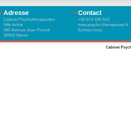
Adresse
Contact
Cabinet Psychotherapeutes
+33 674 505 510
Ville Active
www.psycho-therapeutes.fr
485 Avenue Jean Prouvé
Ecrivez-nous...
30900 Nimes
Cabinet Psych