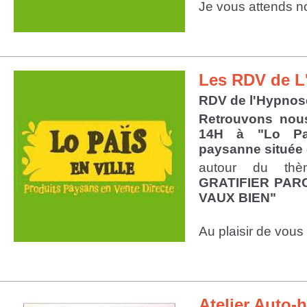
Je vous attends n
Les RDV de L
RDV de l'Hypnos
Retrouvons nou
14H à "Lo Paï
paysanne située e
autour du t
GRATIFIER PAR
VAUX BIEN"
Au plaisir de vous 
Atelier Auto-