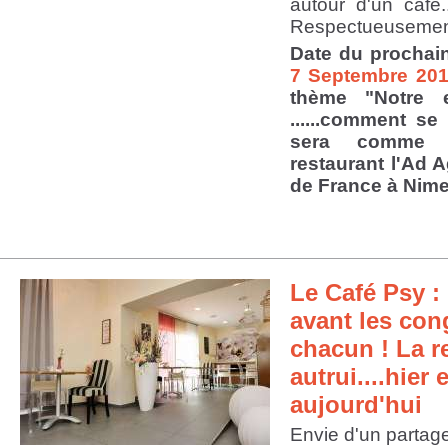
autour d'un café.
Respectueusement
Date du prochai
7 Septembre 20
thème "Notre e
......comment se
sera comme 
restaurant l'Ad 
de France à Nime
Le Café Psy : 
avant les con
chacun ! La re
autrui....hier e
aujourd'hui
Envie d'un partag