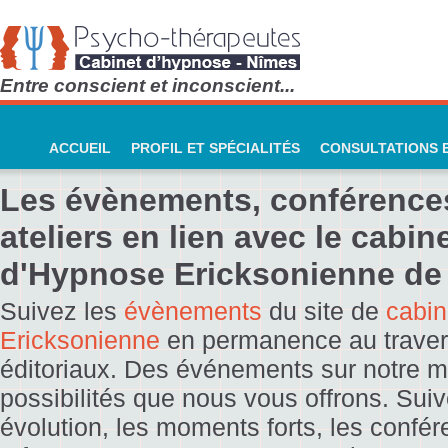
Entre conscient et inconscient...
ACCUEIL
PROFIL ET SPÉCIALITÉS
CONSULTATIONS E
Les évènements, conférence
ateliers en lien avec le
cabin
d'Hypnose Ericksonienne de
Suivez les
évènements
du site de
cabin
Ericksonienne
en permanenc
e au trav
er
éditoriaux. Des événements sur notre mé
possibilités que nous vous offrons. Suiv
évolution, les moments forts, les confér