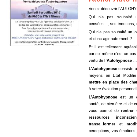
Venez découvrir l’AUTOH
Qui n’a pas souhaité u
pensées…, ses émotions, 
Qui n’a pas souhaité un jo
et donc agir autrement ?
Et il est tellement agréab
par soi même n’est ce pas 
vertu de
l’Autohypnose
….
L’Autohypnose
consiste à
moyens en État Modifié
mettre en place des ch
à votre évolution personnel
L’Autohypnose
est un ou
santé, de bien-être et de 
vous permet de
rentrer
ressources inconscien
transe..former
et
modif
perceptions, vos émotions