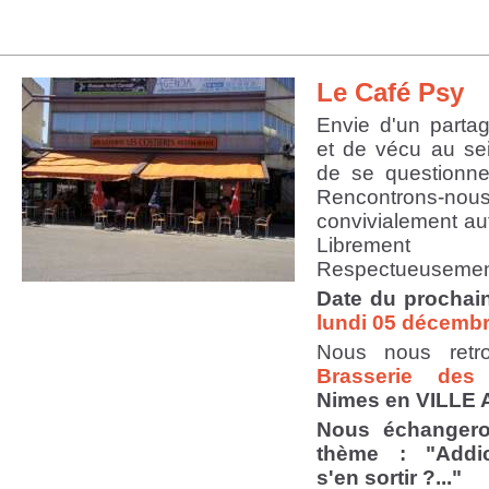
Le Café Psy
Envie d'un parta
et de vécu au se
de se questionner
Rencontrons-nou
convivialement aut
Librem
Respectueusement
Date du prochai
lundi 05 décemb
Nous nous retr
Brasserie des
Nimes en VILLE 
Nous échangero
thème :
"Addi
s'en sortir ?..."