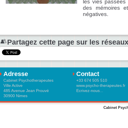
les vies passées 
des mémoires et
négatives.
Partagez cette page sur les réseaux
Adresse
Contact
Cabinet Psychotherapeutes
+33 674 505 510
Ville Active
www.psycho-therapeutes.fr
485 Avenue Jean Prouvé
Ecrivez-nous...
30900 Nimes
Cabinet Psych